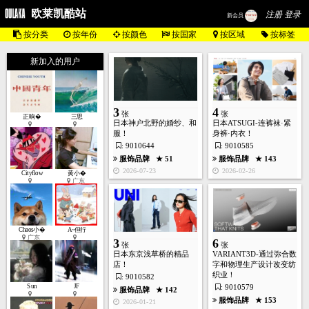
欧莱凯酷站
注册 登录
新会员
按分类
按年份
按颜色
按国家
按区域
按标签
新加入的用户
5
张
3
4
张
张
正晌�
三思
日本神户北野的婚纱、和
日本ATSUGI-连裤袜·紧
服！
身裤·内衣！
: 9010644
: 9010585
服饰品牌
★ 137
服饰品牌
★ 51
服饰品牌
★ 143
2024-10-21
2026-07-23
2026-02-26
Cityflow
黄小�
广东
4
Chaos小�
A~但行
张
广东
3
6
张
张
日本东京浅草桥的精品
VARIANT3D-通过弥合数
店！
字和物理生产设计改变纺
织业！
: 9010582
服饰品牌
★ 143
Sun
JF
: 9010579
服饰品牌
★ 142
2024-08-18
服饰品牌
★ 153
2026-01-21