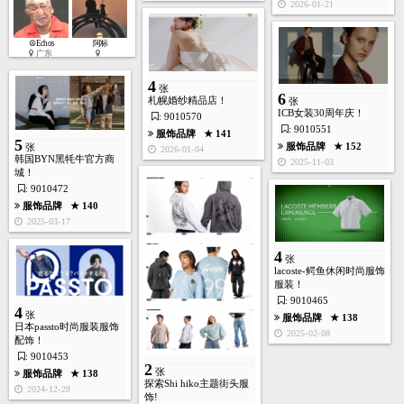
2026-01-21
☮Echos
阿标
广东
5
张
4
张
6
札幌婚纱精品店！
张
ICB女装30周年庆！
: 9010570
服饰品牌
★ 139
: 9010551
服饰品牌
★ 141
2024-07-11
5
服饰品牌
★ 152
张
2026-01-04
韩国BYN黑牦牛官方商
2025-11-03
城！
: 9010472
服饰品牌
★ 140
2
2025-03-17
张
4
张
lacoste-鳄鱼休闲时尚服饰
服饰品牌
★ 147
服装！
2024-07-11
: 9010465
4
张
服饰品牌
★ 138
日本passto时尚服装服饰
2025-02-08
配饰！
: 9010453
2
张
服饰品牌
★ 138
9
探索Shi hiko主题街头服
张
2024-12-28
饰!