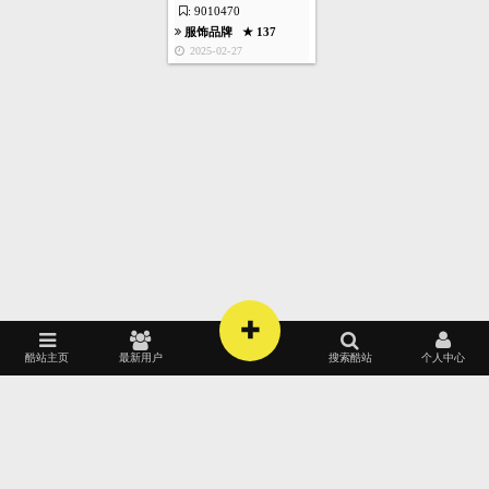
: 9010470
服饰品牌
★ 137
2025-02-27
服饰品牌
★ 141
2024-06-05
首页
酷站
图库
矢量
高清
模板
建站
7
张
服饰品牌
★ 141
2024-06-05
+
酷站主页
最新用户
搜索酷站
个人中心
5
2022
2021
黑色酷站
美国酷站
门户政府
祖国酷站
影视广播
白色酷站
法国酷站
房产装饰
张
电脑数码
购物商务
美容化妆
游戏娱乐
2020
2019
红色酷站
英国酷站
欧美酷站
蓝色酷站
德国酷站
服饰品牌
★ 144
2024-05-26
音乐视听
手机酷站
生活时尚
汽车交通