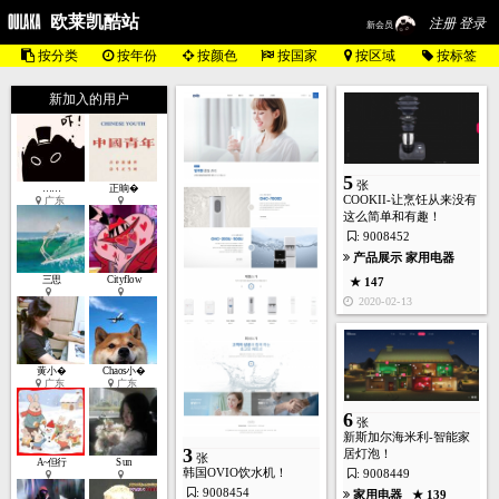
欧莱凯酷站
注册 登录
新会员
按分类
按年份
按颜色
按国家
按区域
按标签
新加入的用户
5
张
……
正晌�
COOKII-让烹饪从来没有
广东
这么简单和有趣！
: 9008452
产品展示
家用电器
三思
Cityflow
★ 147
2020-02-13
黄小�
Chaos小�
广东
广东
6
张
新斯加尔海米利-智能家
3
居灯泡！
张
A~但行
Sun
韩国OVIO饮水机！
: 9008449
: 9008454
家用电器
★ 139