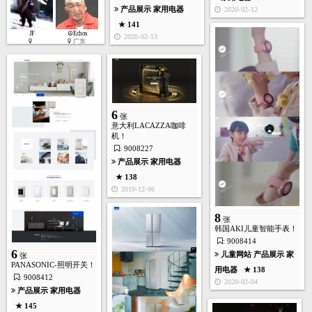
产品展示
家用电器
2020-02-12
★ 141
JF
☮Echos
2020-02-13
广东
2
张
6
张
意大利LACAZZA咖啡
产品展示
家用电器
机！
★ 139
: 9008227
2019-05-31
产品展示
家用电器
★ 138
2019-12-06
8
张
韩国AKI儿童智能手表！
: 9008414
6
儿童网站
产品展示
家
张
PANASONIC-照明开关！
用电器
★ 138
: 9008412
2020-02-04
产品展示
家用电器
★ 145