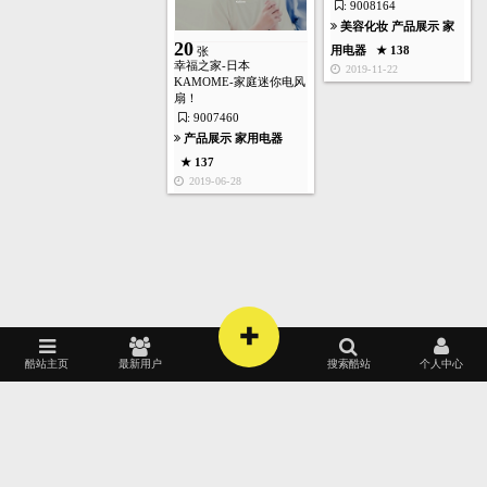
: 9008164
美容化妆
产品展示
家
20
用电器
★ 138
张
幸福之家-日本
2019-11-22
KAMOME-家庭迷你电风
扇！
: 9007460
产品展示
家用电器
首页
酷站
图库
矢量
高清
模板
建站
★ 137
2019-06-28
4
张
产品展示
家用电器
+
★ 140
酷站主页
最新用户
搜索酷站
个人中心
2019-04-05
2022
2021
黑色酷站
美国酷站
门户政府
祖国酷站
影视广播
白色酷站
法国酷站
房产装饰
电脑数码
购物商务
美容化妆
游戏娱乐
2020
2019
红色酷站
英国酷站
欧美酷站
蓝色酷站
德国酷站