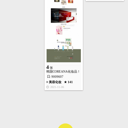
5
张
艺术设计
★ 138
2021-11-06
4
张
韩国COREANA化妆品！
2
: 9009607
张
首页
酷站
图库
矢量
高清
模板
建站
美容化妆
★ 141
2021-11-06
购物商务
★ 139
2021-11-06