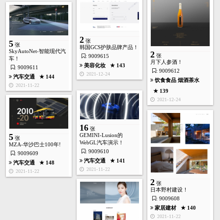
2
张
5
张
韩国GCS护肤品牌产品！
SkyAutoNet-智能现代汽
2
张
: 9009615
车！
月下人参酒！
美容化妆
★ 143
: 9009611
: 9009612
2021-12-24
汽车交通
★ 144
饮食食品
烟酒茶水
2021-11-22
★ 139
2021-12-24
16
张
GEMINI-Lusion的
5
张
WebGL汽车演示！
MZA-华沙​​巴士100年!
: 9009610
: 9009609
汽车交通
★ 141
汽车交通
★ 148
2021-11-22
2021-11-22
4
张
2
张
日本野村建设！
: 9009608
服饰品牌
★ 142
家居建材
★ 140
2021-11-06
2021-11-22