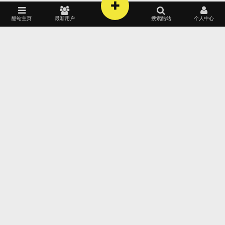
+
4
张
酷站主页
最新用户
搜索酷站
个人中心
影视广播
★ 139
2022
2021
黑色酷站
美国酷站
门户政府
祖国酷站
影视广播
白色酷站
法国酷站
房产装饰
2021-11-06
电脑数码
购物商务
美容化妆
游戏娱乐
2020
2019
红色酷站
英国酷站
欧美酷站
蓝色酷站
德国酷站
音乐视听
手机酷站
生活时尚
汽车交通
2018
2017
紫色酷站
丹麦酷站
日本酷站
黄色酷站
巴西酷站
2
张
学校教育
个人网站
卡通漫画
工作室型
2016
2015
灰色酷站
印度酷站
韩国酷站
银色酷站
芬兰酷站
医疗健康
企业展示
文化艺术
酒店宾馆
产品展示
★ 145
2014
2013
金融财经
咖啡酷站
希腊酷站
体育运动
旅游度假
粉红酷站
比利时站
爱情交友
2021-11-06
取消
饮食食品
产品展示
服饰品牌
亲子母婴
2012
2011
绿色酷站
匈牙利站
五颜六色
西班牙站
艺术设计
相册摄影
餐厅饭店
室内设计
4
2010
2009
意大利站
俄罗斯站
张
取消
家居建材
珠宝首饰
家具厨具
人力资源
2008
最新
葡萄牙站
澳大利亚
数码相机
家用电器
明星酷站
庆典节日
其他
★ 152