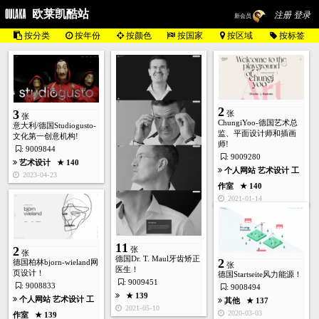
欧莱凯酷站
注册 登录
新会员
按分类
按年份
按颜色
按国家
按区域
按标签
2
3
张
张
ChungiYoo-德国艺术总
意大利/德国Studiogusto-
监、平面设计师和插画
文化第一创意机构!
师!
: 9009844
: 9009280
艺术设计
★ 140
个人网站
艺术设计
工
2023-04-23
作室
★ 140
2021-01-14
11
2
张
张
德国Dr. T. Maul牙齿矫正
2
德国柏林bjorn-wieland网
张
医生！
页设计！
德国Startseite风力能源！
: 9009451
: 9008833
: 9008494
★ 139
个人网站
艺术设计
工
其他
★ 137
2021-05-10
2020-03-03
作室
★ 139