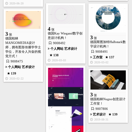
2020-06-20
4
张
3
德国Kay Wiegand数字创
张
3
意设计机构！
张
德国柏林
德国斯图加特Halbstark数
MANGOMEDIA设计
: 9008492
字设计机构！
师，拥有图形传播学学士
个人网站
艺术设计
学位，开发令人兴奋的视
: 9008491
★ 138
觉方式！
工作室
★ 137
2020-03-03
: 9008475
2020-03-02
个人网站
艺术设计
★ 139
2020-02-22
3
张
德国柏林Nugno创意设计
工作室！
: 9007806
艺术设计
★ 139
2019-08-31