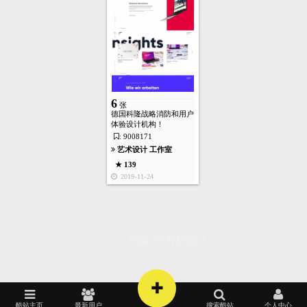
6
张
德国科隆战略消防和用户
体验设计机构！
: 9008171
艺术设计
工作室
★ 139
首页
酷站
图库
矢量
高清
模板
建站
2019-11-24
抱歉!没有数据了...
+
酷站主页
最新用户
搜索酷站
个人中心