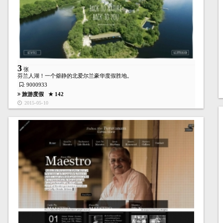
3
张
芬兰人湖！一个僻静的北爱尔兰豪华度假胜地。
: 9000933
旅游度假
★ 142
2015-05-10