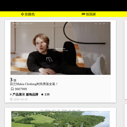
按颜色
按国家
3
张
芬兰Makia Clothing时尚男装女装！
: 9007999
产品展示
服饰品牌
★ 139
2019-10-16