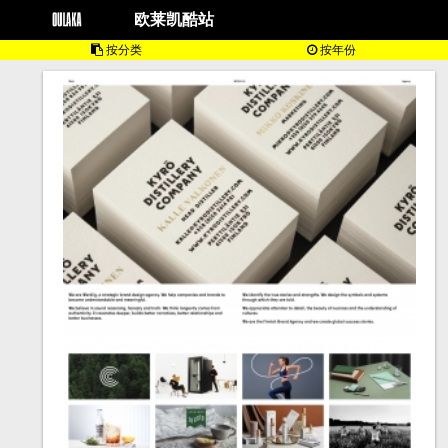
欧莱凯酷站
按分类
按年份