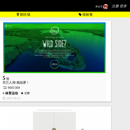
注册 登录
新会员
按区域
按标签
5
张
芬兰人湖-挑战赛！
: 9001369
体育运动
★ 139
2015-09-21