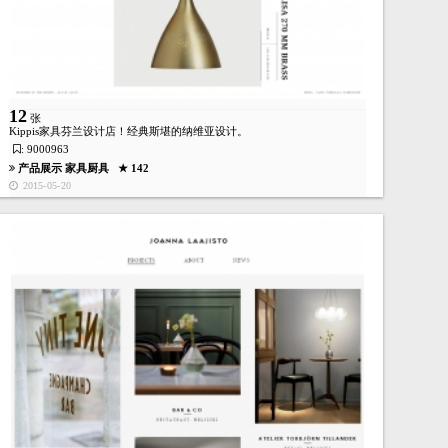
12
张
Kippis家具芬兰设计店！经典斯堪的纳维亚设计。
: 9000963
产品展示
家具厨具
★ 142
2015-05-20