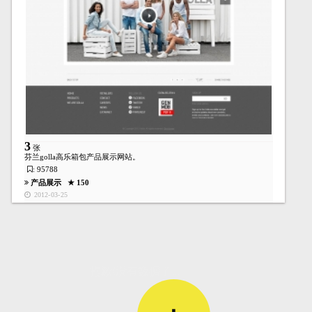
3
张
芬兰golla高乐箱包产品展示网站。
: 95788
产品展示
★ 150
2012-03-25
首页
酷站
图库
矢量
高清
模板
建站